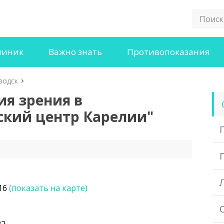
линик
Важно знать
Противопоказания
водск
ия зрения в
кий центр Карелии"
 1б
(показать на карте)