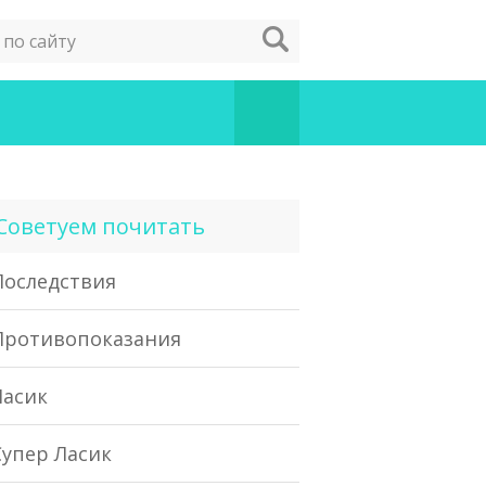
Советуем почитать
Последствия
Противопоказания
Ласик
Супер Ласик