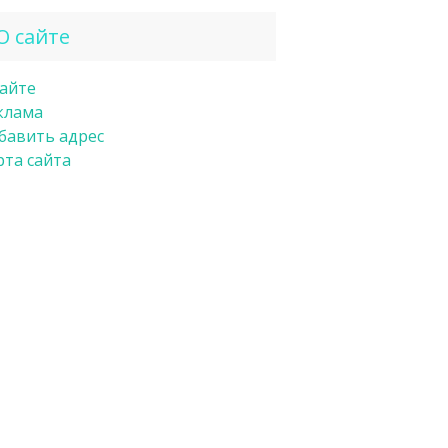
О сайте
сайте
клама
бавить адрес
рта сайта