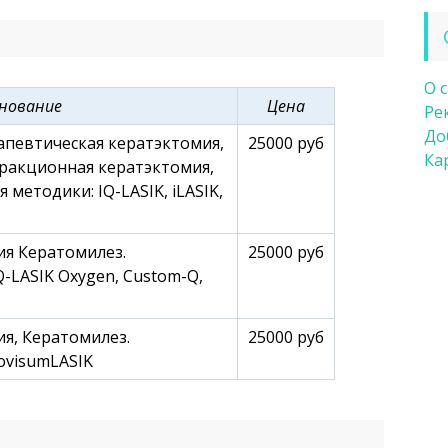
О 
нование
Цена
Ре
До
певтическая кератэктомия,
25000 руб
Ка
ракционная кератэктомия,
методики: IQ-LASIK, iLASIK,
я Кератомилез.
25000 руб
-LASIK Oxygen, Custom-Q,
я, Кератомилез.
25000 руб
ovisumLASIK