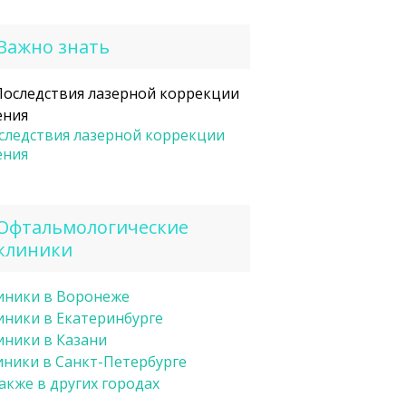
Важно знать
следствия лазерной коррекции
ения
Офтальмологические
клиники
иники в Воронеже
иники в Екатеринбурге
иники в Казани
иники в Санкт-Петербурге
также в других городах