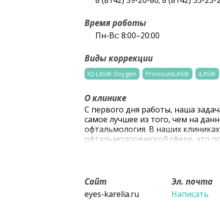
8 (8142) 59-20-80; 8 (8142) 33-23-
Время работы
Пн-Вс: 8:00–20:00
Виды коррекции
IQ-LASIK Oxygen
ProvisumLASIK
iLASIK
О клинике
С первого дня работы, наша зада
самое лучшее из того, чем на да
офтальмология. В наших клиниках
офтальмологической сфере, это п
работ и десятки тысяч проведённ
специалистов достигается только
Настоящий доктор учится своей пр
Мы по праву можем гордится наш
Сайт
Эл. почта
eyes-karelia.ru
Написать