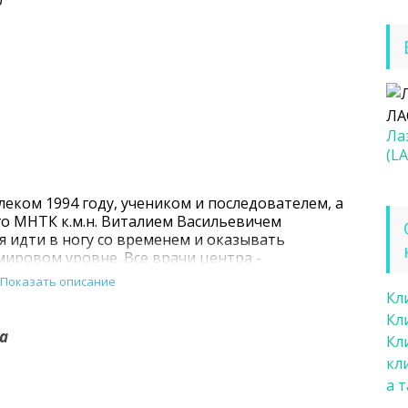
0
Ла
(LA
еком 1994 году, учеником и последователем, а
о МНТК к.м.н. Виталием Васильевичем
я идти в ногу со временем и оказывать
ировом уровне. Все врачи центра -
, владеющие современными методами
Показать описание
я богатому практическому опыту и постоянному
Кл
алификации врачи нашего центра владеют
Кл
 офтальмологии. Это позволяет обеспечивать
а
Кл
 безболезненное и безопасное лечение.
ь
кл
а 