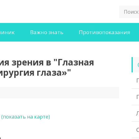
линик
Важно знать
Противопоказания
я зрения в "Глазная
рургия глаза»"
2
(показать на карте)