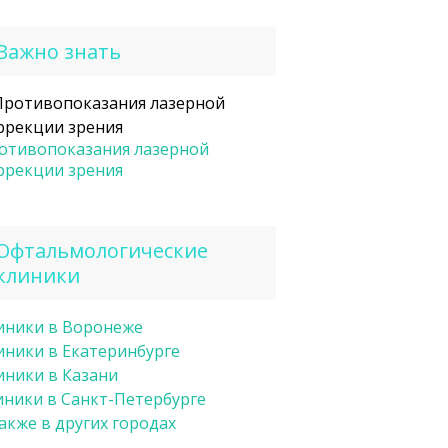
Важно знать
отивопоказания лазерной
ррекции зрения
Офтальмологические
клиники
иники в Воронеже
иники в Екатеринбурге
иники в Казани
иники в Санкт-Петербурге
также в других городах