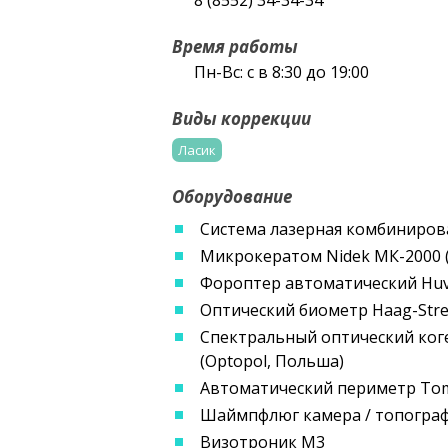
8 (8552) 34-34-34
Время работы
Пн-Вс: c в 8:30 до 19:00
Виды коррекции
Ласик
Оборудование
Система лазерная комбинирован
Микрокератом Nidek МК-2000 (
Фороптер автоматический Huvi
Оптический биометр Haag-Strei
Спектральный оптический ког
(Optopol, Польша)
Автоматический периметр Tom
Шаймпфлюг камера / топограф
Визотроник M3