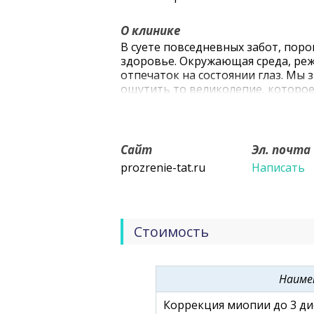
О клинике
В суете повседневных забот, пор
здоровье. Окружающая среда, режи
отпечаток на состоянии глаз. Мы 
ощутить то великолепие, которое
мир прекраснее, только когда нач
проблемы со зрением, в Набереж
микрохирургии глаза «Прозрение»
Сайт
Эл. почта
prozrenie-tat.ru
Написать
Стоимость
Наиме
Коррекция миопии до 3 ди