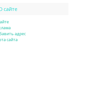
О сайте
сайте
клама
бавить адрес
рта сайта