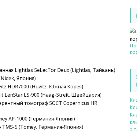
Пр
ко
ная Lightlas SeLecTor Deux (Lightlas, Тайвань)
Nidek, Япония)
tz HDR7000 (Huvitz, Южная Корея)
t LenStar LS-900 (Haag-Streit, Швейцария)
Кл
ерентный томограф SOCT Copernicus HR
Кл
Кл
ey AP-1000 (Германия-Япония)
кл
 TMS-5 (Tomey, Германия-Япония)
а 