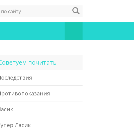
Советуем почитать
Последствия
Противопоказания
Ласик
Супер Ласик