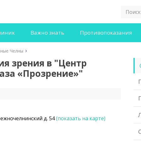
линик
Важно знать
Противопоказания
ные Челны
я зрения в "Центр
аза «Прозрение»"
режночелнинский д. 54
(показать на карте)