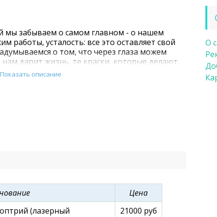
ой мы забываем о самом главном - о нашем
м работы, усталость: все это оставляет свой
О 
задумываемся о том, что через глаза можем
Ре
 нам дарит жизнь, те краски, которые делают
До
инаем хуже видеть. Для тех, кто хочет решить
Показать описание
Ка
ных Челнах и Нижнекамске существует Центр
.
нование
Цена
оптрий (лазерный
21000 руб