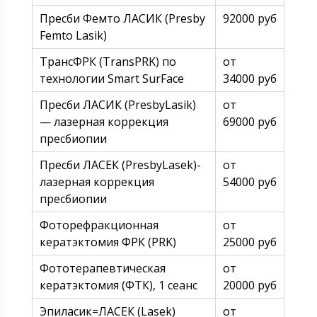
Пресби Фемто ЛАСИК (Presby
92000 руб
Femto Lasik)
ТрансФРК (TransPRK) по
от
технологии Smart SurFace
34000 руб
Пресби ЛАСИК (PresbyLasik)
от
— лазерная коррекция
69000 руб
пресбиопии
Пресби ЛАСЕК (PresbyLasek)-
от
лазерная коррекция
54000 руб
пресбиопии
Фоторефракционная
от
кератэктомия ФРК (PRK)
25000 руб
Фототерапевтическая
от
кератэктомия (ФТК), 1 сеанс
20000 руб
Эпиласик=ЛАСЕК (Lasek)
от