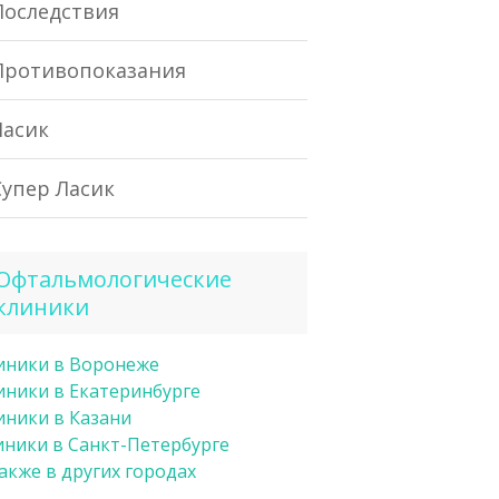
Последствия
Противопоказания
Ласик
Супер Ласик
Офтальмологические
клиники
иники в Воронеже
иники в Екатеринбурге
иники в Казани
иники в Санкт-Петербурге
также в других городах