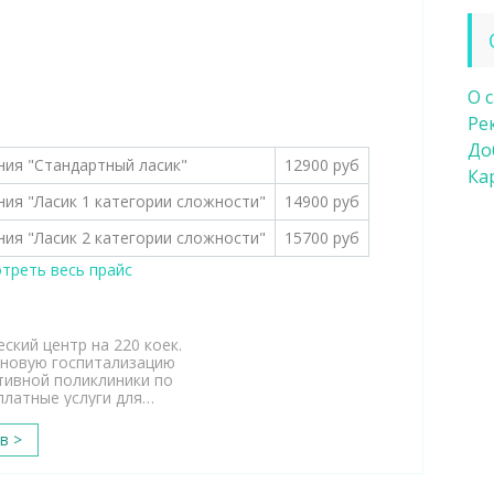
О 
Ре
До
ния "Стандартный ласик"
12900 руб
Ка
ния "Ласик 1 категории сложности"
14900 руб
ния "Ласик 2 категории сложности"
15700 руб
треть весь прайс
кий центр на 220 коек.
ановую госпитализацию
тивной поликлиники по
платные услуги для…
в >