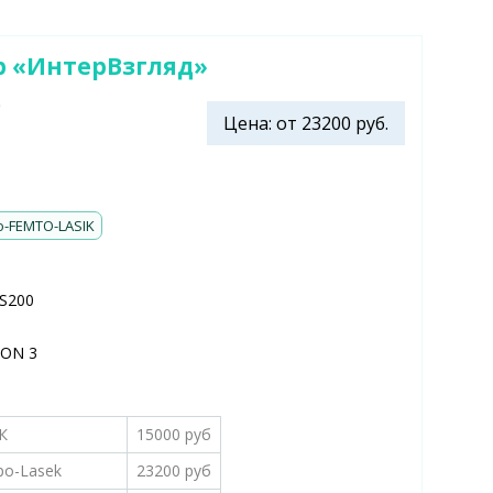
 «ИнтерВзгляд»
0
Цена: от 23200 руб.
o-FEMTO-LASIK
FS200
ION 3
К
15000 руб
po-Lasek
23200 руб