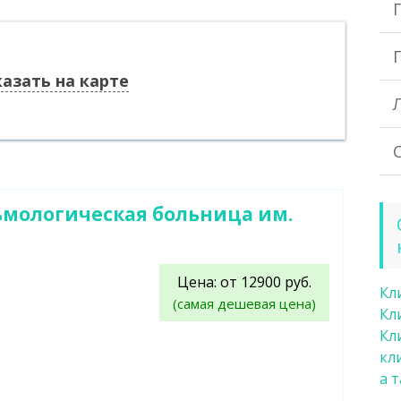
азать на карте
мологическая больница им.
Цена: от 12900 руб.
Кл
(самая дешевая цена)
Кл
Кл
кл
а 