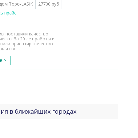
дом Topo-LASIK
27700 руб
ь прайс
мы поставили качество
есто. За 20 лет работы и
енили ориентир: качество
 для нас…
в >
ния в ближайших городах