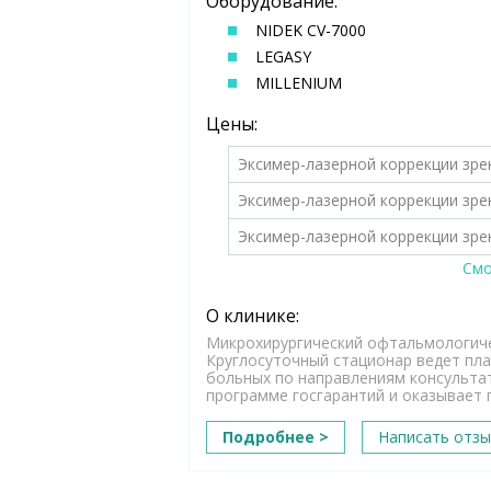
Оборудование:
NIDEK CV-7000
LEGASY
MILLENIUM
Цены:
Эксимер-лазерной коррекции зре
Эксимер-лазерной коррекции зре
Эксимер-лазерной коррекции зре
Смо
О клинике:
Микрохирургический офтальмологичес
Круглосуточный стационар ведет пл
больных по направлениям консульта
программе госгарантий и оказывает 
Подробнее >
Написать отзы