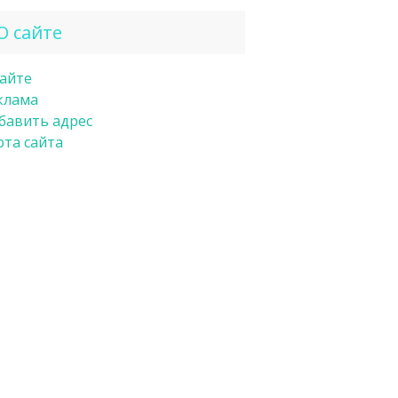
О сайте
сайте
клама
бавить адрес
рта сайта