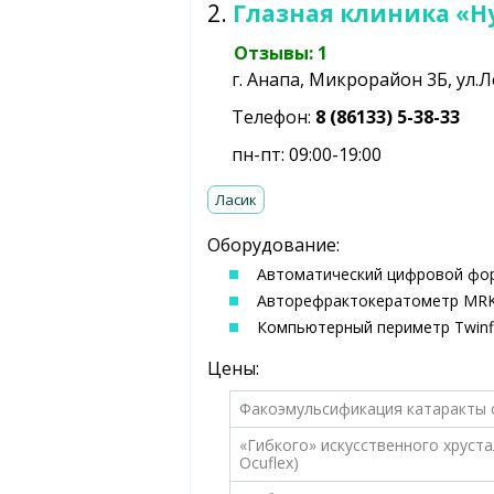
2.
Глазная клиника «Н
Отзывы: 1
г. Анапа, Микрорайон 3Б, ул.Л
Телефон:
8 (86133) 5-38-33
пн-пт: 09:00-19:00
Ласик
Оборудование:
Автоматический цифровой форо
Авторефрактокератометр MRK-3
Компьютерный периметр Twinfie
Цены:
Факоэмульсификация катаракты 
«Гибкого» искусственного хруст
Ocuflex)