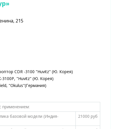
ур»
енина, 215
птор CDR -3100 "Huvitz" (Ю. Корея)
100Р, "Huvitz" (Ю. Корея)
ld, "Okulus"(Германия)
с применением:
алика базовой модели (Индия-
21000 руб