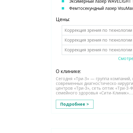
Эксимерный лазер WAVELIGHT E
Фемтосекундный лазер VisuMax 
Цены:
Коррекция зрения по технологии 
Коррекция зрения по технологии 
Коррекция зрения по технологии 
Смотре
О клинике:
Сегодня «Три-З» — группа компаний, 
современных диагностическо-хирург
центров «Три-З», сеть оптик «Три-З-
семейного здоровья «Сити-Клиник».…
Подробнее >