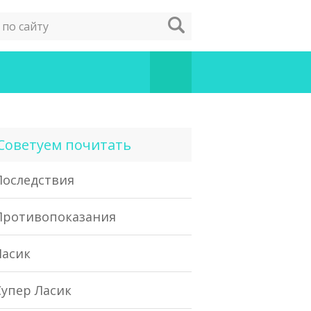
Советуем почитать
Последствия
Противопоказания
Ласик
Супер Ласик