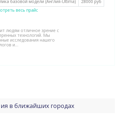
лика базовой модели (Англия-Ultima)
28000 руб
отреть весь прайс
ит людям отличное зрение с
еренных технологий. Мы
чные исследования нашего
логов и…
ния в ближайших городах