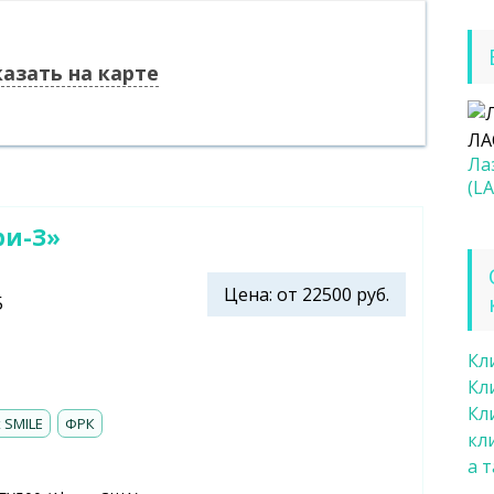
азать на карте
Ла
(LA
ри-З»
Цена: от 22500 руб.
5
Кл
Кл
Кл
 SMILE
ФРК
кл
а 