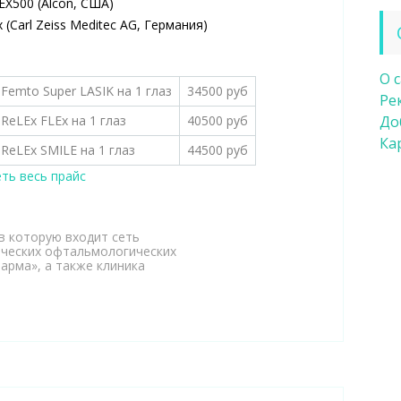
X500 (Alcon, США)
(Carl Zeiss Meditec AG, Германия)
О 
Femto Super LASIK на 1 глаз
34500 руб
Ре
ReLEx FLEx на 1 глаз
40500 руб
До
Ка
ReLEx SMILE на 1 глаз
44500 руб
ть весь прайс
в которую входит сеть
ических офтальмологических
Фарма», а также клиника