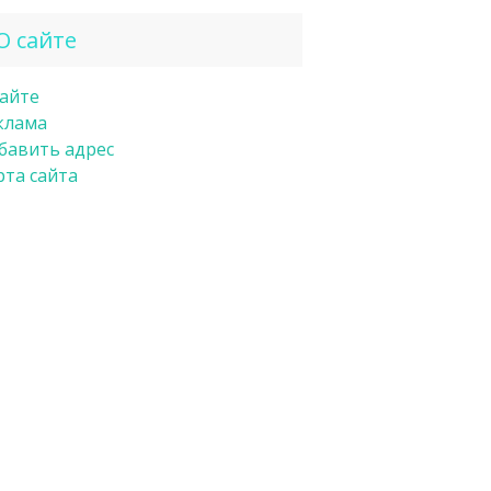
О сайте
сайте
клама
бавить адрес
рта сайта